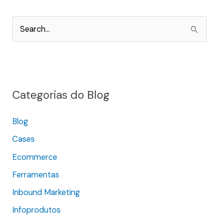
P
e
s
q
Categorias do Blog
u
i
Blog
s
Cases
a
r
Ecommerce
p
Ferramentas
o
Inbound Marketing
r
Infoprodutos
: