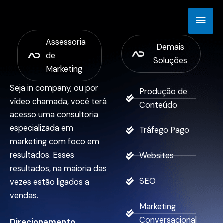
Ir
Men
para
o
princ
Assessoria
conteúdo
Demais
de
Soluções
Marketing
Seja in company, ou por
Produção de
vídeo chamada, você terá
Conteúdo
acesso uma consultoria
especializada em
Tráfego Pago
marketing com foco em
resultados. Esses
Websites
resultados, na maioria das
SEO
vezes estão ligados a
vendas.
Marketing
Conversacional
Direcionamento