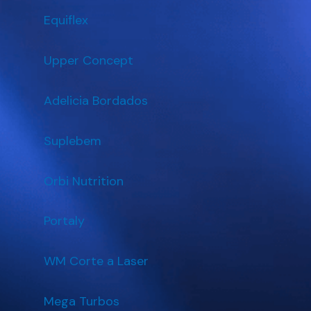
Equiflex
Upper Concept
Adelicia Bordados
Suplebem
Orbi Nutrition
Portaly
WM Corte a Laser
Mega Turbos