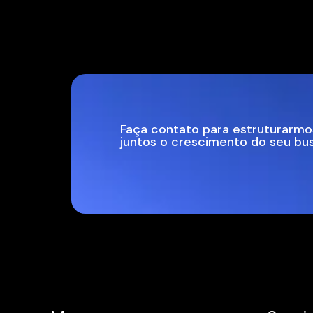
Faça contato para estruturarmo
juntos o crescimento do seu bu