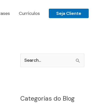
ases
Currículos
Seja Cliente
P
e
s
q
u
Categorias do Blog
i