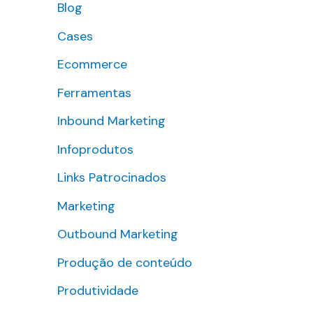
Blog
s
Cases
a
r
Ecommerce
p
Ferramentas
o
Inbound Marketing
r
Infoprodutos
:
Links Patrocinados
Marketing
Outbound Marketing
Produção de conteúdo
Produtividade