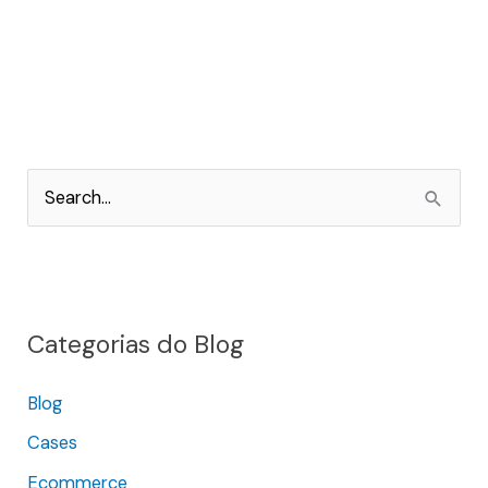
P
e
s
q
Categorias do Blog
u
i
Blog
s
Cases
a
r
Ecommerce