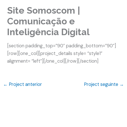
Site Somoscom |
Comunicação e
Inteligência Digital
[section padding_top=”90″ padding_bottom=”90″]
[row][one_col][project_details style= “style1”
alignment= “left”][/one_col][/row][/section]
←
Project anterior
Project seguinte
→