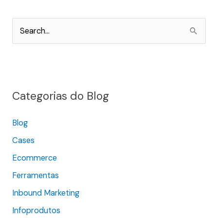
P
e
s
q
Categorias do Blog
u
i
Blog
s
Cases
a
r
Ecommerce
p
Ferramentas
o
Inbound Marketing
r
Infoprodutos