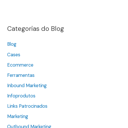
e
s
q
Categorias do Blog
u
i
Blog
s
Cases
a
r
Ecommerce
p
Ferramentas
o
Inbound Marketing
r
Infoprodutos
:
Links Patrocinados
Marketing
Outbound Marketing