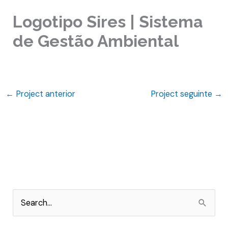
Logotipo Sires | Sistema
de Gestão Ambiental
←
Project anterior
Project seguinte
→
P
e