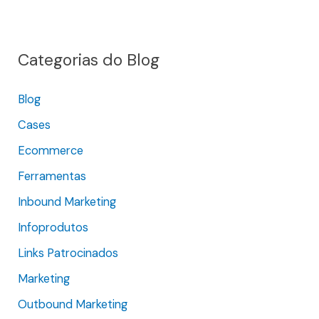
s
q
Categorias do Blog
u
i
Blog
s
Cases
a
r
Ecommerce
p
Ferramentas
o
Inbound Marketing
r
Infoprodutos
:
Links Patrocinados
Marketing
Outbound Marketing