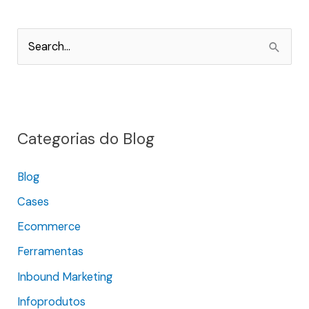
P
e
s
q
Categorias do Blog
u
i
Blog
s
Cases
a
r
Ecommerce
p
Ferramentas
o
Inbound Marketing
r
Infoprodutos