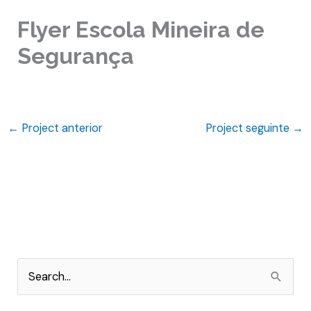
Flyer Escola Mineira de
Segurança
←
Project anterior
Project seguinte
→
P
e