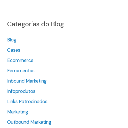
s
q
Categorias do Blog
u
i
Blog
s
Cases
a
r
Ecommerce
p
Ferramentas
o
Inbound Marketing
r
Infoprodutos
:
Links Patrocinados
Marketing
Outbound Marketing