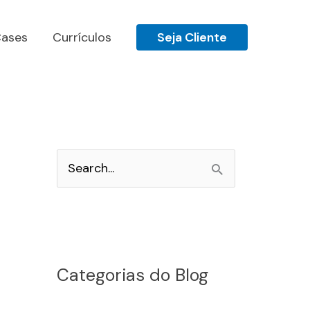
ases
Currículos
Seja Cliente
P
e
s
q
u
Categorias do Blog
i