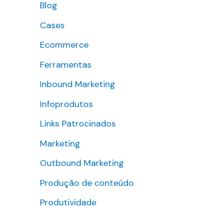
Blog
s
Cases
a
r
Ecommerce
p
Ferramentas
o
Inbound Marketing
r
Infoprodutos
:
Links Patrocinados
Marketing
Outbound Marketing
Produção de conteúdo
Produtividade