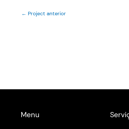
←
Project anterior
Menu
Servi