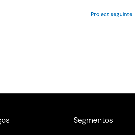
Project seguinte
ços
Segmentos