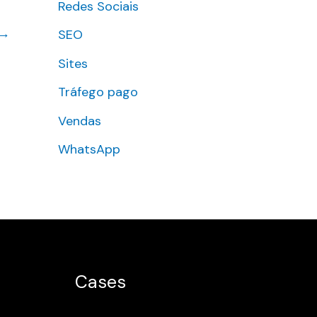
Redes Sociais
→
SEO
Sites
Tráfego pago
Vendas
WhatsApp
Cases