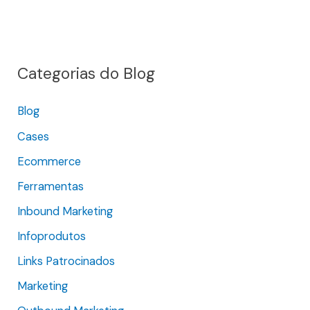
e
s
q
Categorias do Blog
u
i
Blog
s
Cases
a
r
Ecommerce
p
Ferramentas
o
Inbound Marketing
r
Infoprodutos
:
Links Patrocinados
Marketing