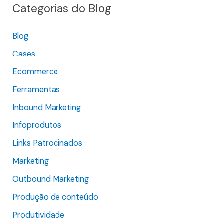
Categorias do Blog
u
i
Blog
s
Cases
a
r
Ecommerce
p
Ferramentas
o
Inbound Marketing
r
Infoprodutos
:
Links Patrocinados
Marketing
Outbound Marketing
Produção de conteúdo
Produtividade