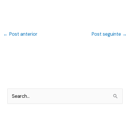
←
Post anterior
Post seguinte
→
P
e
s
q