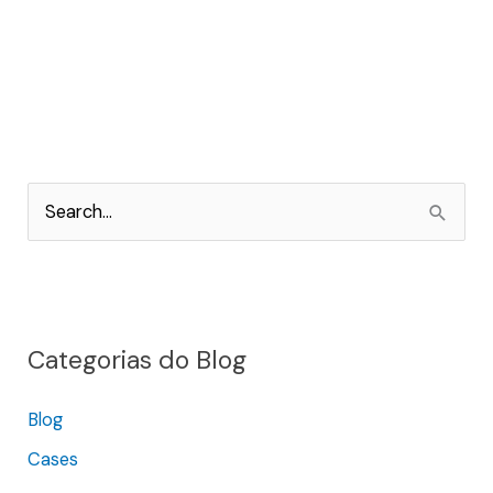
P
e
s
q
Categorias do Blog
u
i
Blog
s
Cases
a