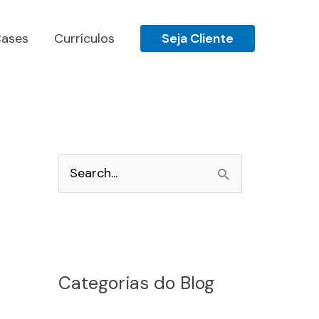
ases
Currículos
Seja Cliente
P
e
s
q
u
Categorias do Blog
i