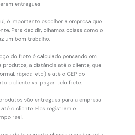
serem entregues.
i, é importante escolher a empresa que
iente. Para decidir, olhamos coisas como o
faz um bom trabalho.
eço do frete é calculado pensando em
 produtos, a distância até o cliente, que
normal, rápida, etc.) e até o CEP do
nto o cliente vai pagar pelo frete.
produtos são entregues para a empresa
 até o cliente. Eles registram e
po real.
resa de transporte planeja a melhor rota