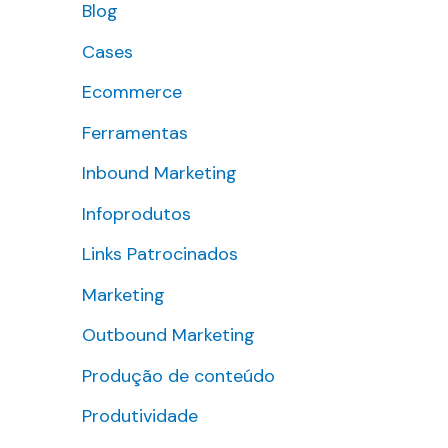
Blog
s
Cases
a
r
Ecommerce
p
Ferramentas
o
Inbound Marketing
r
Infoprodutos
:
Links Patrocinados
Marketing
Outbound Marketing
Produção de conteúdo
Produtividade