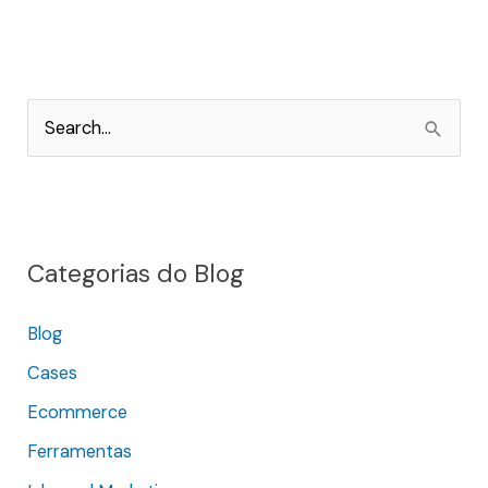
P
e
s
q
Categorias do Blog
u
i
Blog
s
Cases
a
r
Ecommerce
p
Ferramentas
o