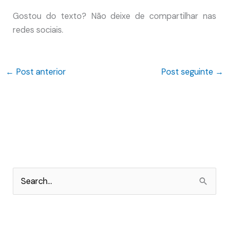
Gostou do texto? Não deixe de compartilhar nas
redes sociais.
←
Post anterior
Post seguinte
→
P
e
s