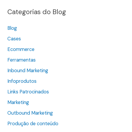
q
Categorias do Blog
u
i
Blog
s
Cases
a
r
Ecommerce
p
Ferramentas
o
Inbound Marketing
r
Infoprodutos
:
Links Patrocinados
Marketing
Outbound Marketing
Produção de conteúdo