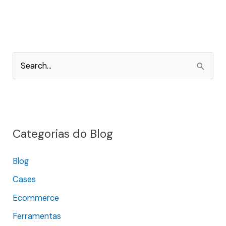
P
e
s
q
Categorias do Blog
u
i
Blog
s
Cases
a
r
Ecommerce
p
Ferramentas