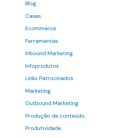
Blog
s
Cases
a
r
Ecommerce
p
Ferramentas
o
Inbound Marketing
r
Infoprodutos
:
Links Patrocinados
Marketing
Outbound Marketing
Produção de conteúdo
Produtividade