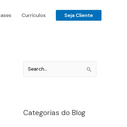
ases
Currículos
Seja Cliente
P
e
s
q
u
Categorias do Blog
i