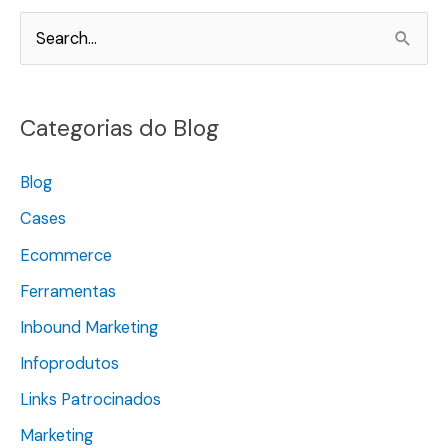
P
e
s
Categorias do Blog
q
u
Blog
i
Cases
s
Ecommerce
a
Ferramentas
r
Inbound Marketing
p
o
Infoprodutos
r
Links Patrocinados
:
Marketing