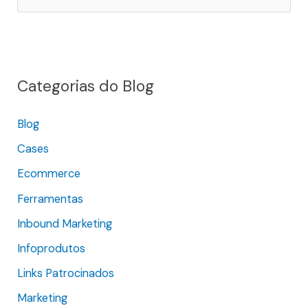
e
s
q
Categorias do Blog
u
i
Blog
s
Cases
a
r
Ecommerce
p
Ferramentas
o
Inbound Marketing
r
Infoprodutos
:
Links Patrocinados
Marketing