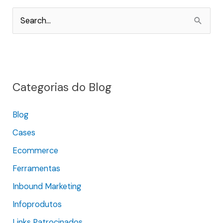
P
e
s
q
Categorias do Blog
u
i
Blog
s
Cases
a
r
Ecommerce
p
Ferramentas
o
Inbound Marketing
r
Infoprodutos
:
Links Patrocinados